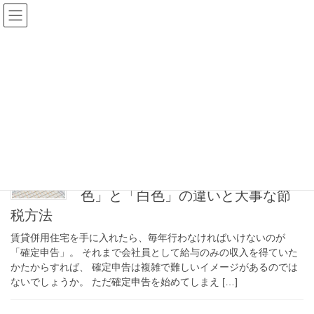
コ
ナ
ン
ビ
テ
ゲ
ン
ー
確定申告
ツ
シ
へ
ョ
ス
ン
HOME
確定申告
キ
に
ッ
移
プ
動
2020年10月18日
確定申告
賃貸併用住宅の確定申告！「青
色」と「白色」の違いと大事な節
税方法
賃貸併用住宅を手に入れたら、毎年行わなければいけないのが
「確定申告」。 それまで会社員として給与のみの収入を得ていた
かたからすれば、 確定申告は複雑で難しいイメージがあるのでは
ないでしょうか。 ただ確定申告を始めてしまえ […]