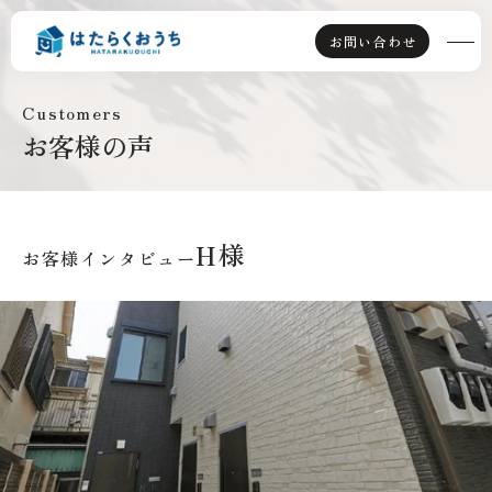
お問い合わせ
Customers
お客様の声
TOP
ライフスタイル派
H様
お客様インタビュー
資産運用派
はたらくおうちとは
選ばれる理由
賃貸併用住宅とは
会社情報