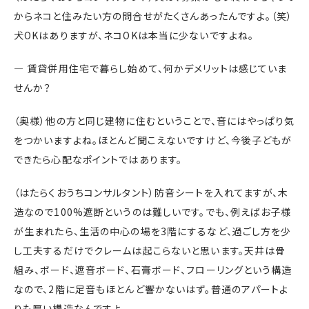
からネコと住みたい方の問合せがたくさんあったんですよ。（笑）
犬OKはありますが、ネコOKは本当に少ないですよね。
― 賃貸併用住宅で暮らし始めて、何かデメリットは感じていま
せんか？
（奥様）他の方と同じ建物に住むということで、音にはやっぱり気
をつかいますよね。ほとんど聞こえないですけど、今後子どもが
できたら心配なポイントではあります。
（はたらくおうちコンサルタント）防音シートを入れてますが、木
造なので100%遮断というのは難しいです。でも、例えばお子様
が生まれたら、生活の中心の場を3階にするなど、過ごし方を少
し工夫するだけでクレームは起こらないと思います。天井は骨
組み、ボード、遮音ボード、石膏ボード、フローリングという構造
なので、2階に足音もほとんど響かないはず。普通のアパートよ
りも厚い構造なんですよ。