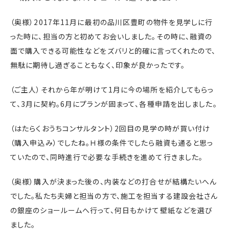
（奥様）2017年11月に最初の品川区豊町の物件を見学しに行
った時に、担当の方と初めてお会いしました。その時に、融資の
面で購入できる可能性などをズバリと的確に言ってくれたので、
無駄に期待し過ぎることもなく、印象が良かったです。
（ご主人）それから年が明けて1月に今の場所を紹介してもらっ
て、3月に契約。6月にプランが固まって、各種申請を出しました。
（はたらくおうちコンサルタント）2回目の見学の時が買い付け
（購入申込み）でしたね。Ｈ様の条件でしたら融資も通ると思っ
ていたので、同時進行で必要な手続きを進めて行きました。
（奥様）購入が決まった後の、内装などの打合せが結構たいへん
でした。私たち夫婦と担当の方で、施工を担当する建設会社さん
の銀座のショールームへ行って、何日もかけて壁紙などを選び
ました。