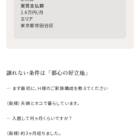
求人情報
実質支払額
1.6万円/月
売買営業求人
エリア
事務・営業求人
東京都世田谷区
譲れない条件は「都心の好立地」
― まず最初に、Ｈ様のご家族構成を教えてください
（奥様）夫婦とネコで暮らしています。
0120-420-820
― 入居して何ヶ月くらいですか？
営業時間 9:00-17:30 / 定休日 水曜日
（奥様）約3ヶ月経ちました。