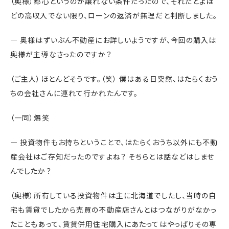
（奥様）都心というのが譲れない条件だったので、それだとよほ
どの高収入でない限り、ローンの返済が無理だと判断しました。
― 奥様はずいぶん不動産にお詳しいようですが、今回の購入は
奥様が主導なさったのですか？
（ご主人）ほとんどそうです。（笑） 僕はある日突然、はたらくおう
ちの会社さんに連れて行かれたんです。
（一同）爆笑
― 投資物件もお持ちということで、はたらくおうち以外にも不動
産会社はご存知だったのですよね？ そちらとは話などはしませ
んでしたか？
（奥様）所有している投資物件は主に北海道でしたし、当時の自
宅も賃貸でしたから売買の不動産店さんとはつながりがなかっ
たこともあって、賃貸併用住宅購入にあたってはやっぱりその専