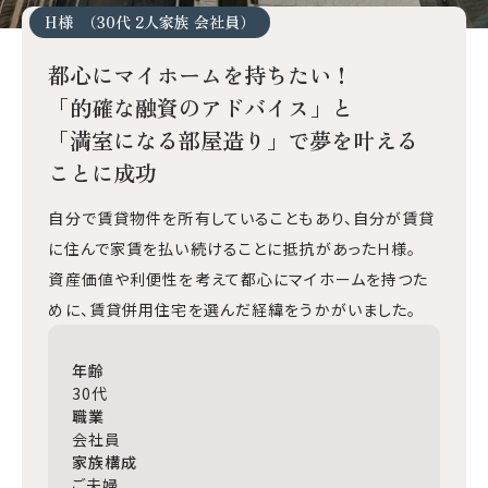
H様
（30代 2人家族 会社員）
会社案内
スタッフ紹介
都心にマイホームを持ちたい！
お知らせ
「的確な融資のアドバイス」と
事例紹介
「満室になる部屋造り」で夢を叶える
ことに成功
お客様の声
自分で賃貸物件を所有していることもあり、自分が賃貸
に住んで家賃を払い続けることに抵抗があったＨ様。
コラム
資産価値や利便性を考えて都心にマイホームを持つた
めに、賃貸併用住宅を選んだ経緯をうかがいました。
お役立ち情報
年齢
無料会員登録
30代
住まいの未来相談
職業
会社員
セミナー申込
家族構成
ご夫婦