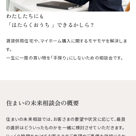
会社案内
わたしたちにも
スタッフ紹介
「はたらくおうち 」できるかしら？
お知らせ
事例紹介
賃貸併用住宅や、マイホーム購入に関するモヤモヤを解決しま
す。
お客様の声
一生に一度の買い物を「手探り」にしないための相談会です。
コラム
お役立ち情報
住まいの未来相談会の概要
無料会員登録
住まいの未来相談
住まいの未来相談では、お客さまの要望や状況に応じて、最良
セミナー申込
の選択はどういったものかを一緒に検討させていただきます。