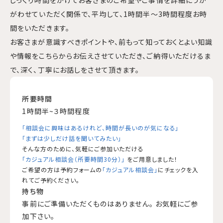
求人情報
じっくり時間をかけてお客さまのご希望やご事情を詳細にうか
がわせていただく関係で、平均して、1時間半～3時間程度お時
売買営業求人
間をいただきます。
事務・営業求人
お客さまが意識すべきポイントや、前もって知っておくとよい知識
や情報をこちらからお伝えさせていただき、ご納得いただけるま
で、深く、丁寧にお話しをさせて頂きます。
所要時間
1時間半~３時間程度
「相談会に興味はあるけれど、時間が長いのが気になる」
「まずは少しだけ話を聞いてみたい」
そんな方のために、気軽にご参加いただける
「カジュアル相談会（所要時間30分）」
をご用意しました！
ご希望の方は予約フォームの
「カジュアル相談会」
にチェックを入
れてご予約ください。
0120-420-820
持ち物
事前にご準備いただくものはありません。 お気軽にご参
営業時間 9:00-17:30 / 定休日 水曜日
加下さい。