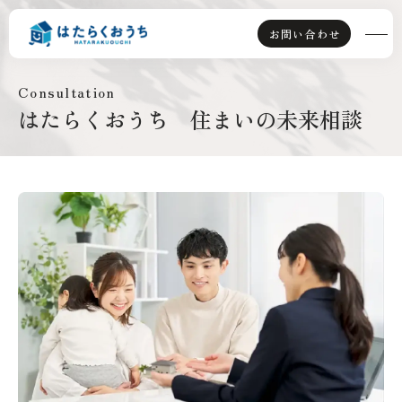
お問い合わせ
consultation
はたらくおうち 住まいの未来相談
TOP
ライフスタイル派
資産運用派
はたらくおうちとは
選ばれる理由
賃貸併用住宅とは
会社情報