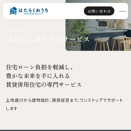
お問い合わせ
service
はたらくおうちのサービス
TOP
ライフスタイル派
住宅ローン負担を軽減し、
資産運用派
豊かな未来を手に入れる
賃貸併用住宅の専門サービス
はたらくおうちとは
土地選びから建物設計、賃貸経営まで、ワンストップでサポート
選ばれる理由
します
賃貸併用住宅とは
会社情報