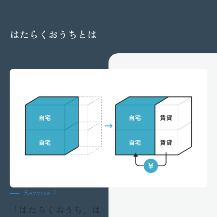
会社案内
スタッフ紹介
はたらくおうちとは
お知らせ
事例紹介
お客様の声
コラム
お役立ち情報
無料会員登録
住まいの未来相談
Service 1
セミナー申込
「はたらくおうち」は