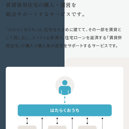
求人情報
賃貸併用住宅の購入・運営を
総合サポートするサービスです。
売買営業求人
事務・営業求人
「はたらくおうち」は、住宅を大きめに建てて、その一部を賃貸と
して貸し出し、入ってくる家賃で、住宅ローンを返済する「賃貸併
用住宅」の購入と購入後の運営をサポートするサービスです。
0120-420-820
営業時間 9:00-17:30 / 定休日 水曜日