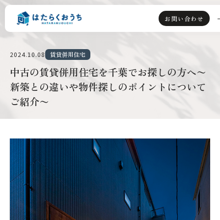
お問い合わせ
2024.10.08
賃貸併用住宅
TOP
中古の賃貸併用住宅を千葉でお探しの方へ〜
新築との違いや物件探しのポイントについて
ライフスタイル派
ご紹介〜
資産運用派
はたらくおうちとは
選ばれる理由
賃貸併用住宅とは
会社情報