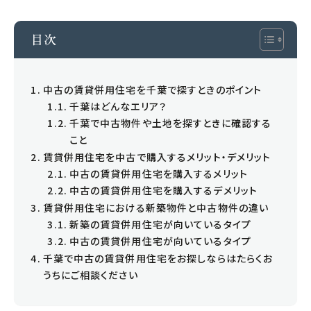
求人情報
目次
売買営業求人
事務・営業求人
中古の賃貸併用住宅を千葉で探すときのポイント
千葉はどんなエリア？
千葉で中古物件や土地を探すときに確認する
こと
賃貸併用住宅を中古で購入するメリット・デメリット
中古の賃貸併用住宅を購入するメリット
中古の賃貸併用住宅を購入するデメリット
賃貸併用住宅における新築物件と中古物件の違い
新築の賃貸併用住宅が向いているタイプ
中古の賃貸併用住宅が向いているタイプ
0120-420-820
千葉で中古の賃貸併用住宅をお探しならはたらくお
うちにご相談ください
営業時間 9:00-17:30 / 定休日 水曜日