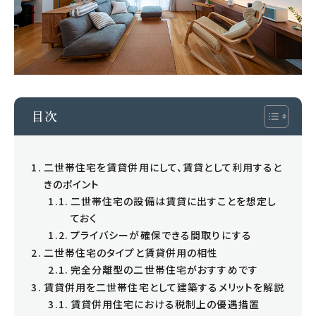
会社案内
スタッフ紹介
お知らせ
事例紹介
目次
お客様の声
二世帯住宅を賃貸併用にして、賃貸として利用すると
コラム
きのポイント
二世帯住宅の設備は賃貸に出すことを想定し
お役立ち情報
ておく
プライバシーが確保できる間取りにする
無料会員登録
二世帯住宅のタイプと賃貸併用の相性
住まいの未来相談
完全分離型の二世帯住宅がおすすめです
セミナー申込
賃貸併用を二世帯住宅として建築するメリットを解説
賃貸併用住宅における税制上の優遇措置