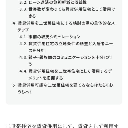
求人情報
ローン返済の負担軽減と収益性
世帯数が変わっても賃貸併用住宅として活用で
売買営業求人
きる
事務・営業求人
賃貸併用を二世帯住宅にする検討の際の具体的なス
テップ
事前の収支シミュレーション
賃貸併用住宅の立地条件の精査と入居者ニー
ズを分析
親子・親族間のコミュニケーションを十分に行
う
賃貸併用住宅を二世帯住宅として活用するデ
メリットを把握する
賃貸併用可能な二世帯住宅を建てるならはたらくお
うちへ！
0120-420-820
営業時間 9:00-17:30 / 定休日 水曜日
二世帯住宅を賃貸併用にして、賃貸として利用す