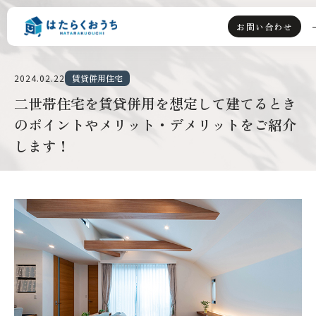
お問い合わせ
2024.02.22
賃貸併用住宅
TOP
二世帯住宅を賃貸併用を想定して建てるとき
のポイントやメリット・デメリットをご紹介
ライフスタイル派
します！
資産運用派
はたらくおうちとは
選ばれる理由
賃貸併用住宅とは
会社情報