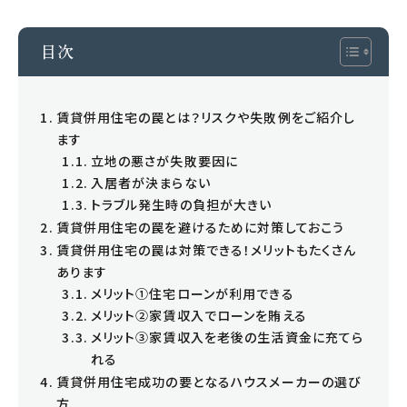
求人情報
目次
売買営業求人
事務・営業求人
賃貸併用住宅の罠とは？リスクや失敗例をご紹介し
ます
立地の悪さが失敗要因に
入居者が決まらない
トラブル発生時の負担が大きい
賃貸併用住宅の罠を避けるために対策しておこう
賃貸併用住宅の罠は対策できる！メリットもたくさん
あります
メリット①住宅ローンが利用できる
メリット②家賃収入でローンを賄える
0120-420-820
メリット③家賃収入を老後の生活資金に充てら
れる
営業時間 9:00-17:30 / 定休日 水曜日
賃貸併用住宅成功の要となるハウスメーカーの選び
方