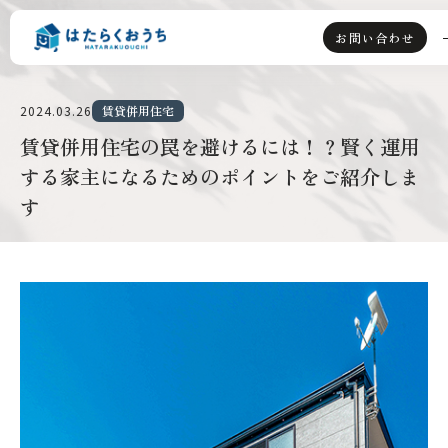
お問い合わせ
2024.03.26
賃貸併用住宅
TOP
賃貸併用住宅の罠を避けるには！？賢く運用
する家主になるためのポイントをご紹介しま
ライフスタイル派
す
資産運用派
はたらくおうちとは
選ばれる理由
賃貸併用住宅とは
会社情報