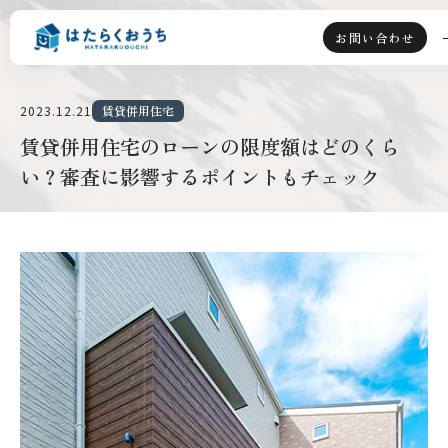
お問い合わせ
2023.12.21
賃貸併用住宅
TOP
賃貸併用住宅のローンの限度額はどのくら
い？審査に影響するポイントもチェック
ライフスタイル派
資産運用派
はたらくおうちとは
選ばれる理由
賃貸併用住宅とは
会社情報