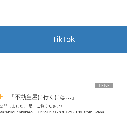
TikTok
TikTok
『不動産屋に行くには…』
画を公開しました。 是非ご覧ください♪
hatarakuouchi/video/7104550431283612929?is_from_weba […]