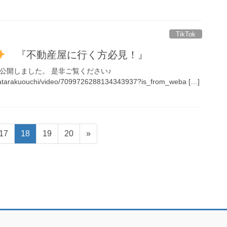
TikTok
『不動産屋に行く方必見！』
画を公開しました。 是非ご覧ください♪
hatarakuouchi/video/7099726288134343937?is_from_weba […]
固
固
固
固
17
18
19
20
»
定
定
定
定
ペ
ペ
ペ
ペ
ー
ー
ー
ー
ジ
ジ
ジ
ジ