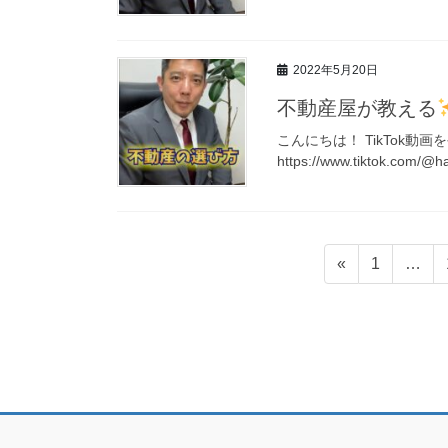
2022年5月20日
不動産屋が教える
こんにちは！ TikTok動
https://www.tiktok.com/@
投
固
«
1
…
稿
定
ペ
の
ー
ペ
ジ
ー
ジ