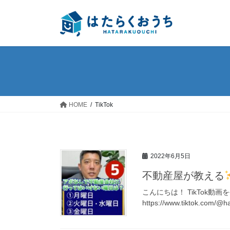
コ
ナ
ン
ビ
テ
ゲ
ン
ー
ツ
シ
へ
ョ
ス
ン
キ
に
ッ
移
HOME
TikTok
プ
動
2022年6月5日
不動産屋が教える
こんにちは！ TikTok動
https://www.tiktok.com/@