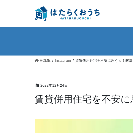
コ
ナ
ン
ビ
テ
ゲ
ン
ー
ツ
シ
へ
ョ
ス
ン
キ
に
ッ
移
HOME
Instagram
賃貸併用住宅を不安に思う人！解決
プ
動
2022年12月24日
賃貸併用住宅を不安に