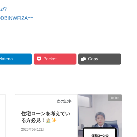
z/?
lODBiNWFlZA==
Hatena
Pocket
Copy
TikTok
次の記事
住宅ローンを考えてい
る方必見！
2023年5月12日