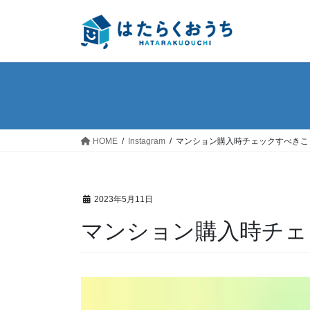
コ
ナ
ン
ビ
テ
ゲ
ン
ー
ツ
シ
へ
ョ
ス
ン
キ
に
ッ
移
HOME
Instagram
マンション購入時チェックすべきこ
プ
動
2023年5月11日
マンション購入時チェ