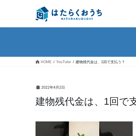
コ
ナ
ン
ビ
テ
ゲ
ン
ー
ツ
シ
へ
ョ
ス
ン
キ
に
ッ
移
HOME
YouTube
建物残代金は、1回で支払う？
プ
動
2022年4月2日
建物残代金は、1回で